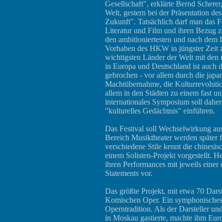
Gesellschaft", erklärte Bernd Scherer
Welt, gestern bei der Präsentation d
Zukunft". Tatsächlich darf man das F
Literatur und Film und ihren Bezug zu
den ambitioniertesten und nach dem 
Vorhaben des HKW in jüngster Zeit z
wichtigsten Länder der Welt mit de
in Europa und Deutschland ist auch d
gebrochen - vor allem durch die jap
Machtübernahme, die Kulturrevolution
allem in den Städten zu einem fast u
internationales Symposium soll daher
"kulturelles Gedächtnis" einführen.
Das Festival soll Wechselwirkung au
Bereich Musiktheater werden später f
verschiedene Stile kennt die chinesi
einem Solisten-Projekt vorgestellt. H
ihren Performances mit jeweils einer 
Statements vor.
Das größte Projekt, mit etwa 70 Darst
Komischen Oper. Ein symphonisches 
Operntradition. Als der Darsteller u
in Moskau gastierte, machte ihm Euro