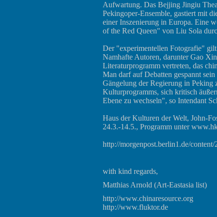
Aufwartung. Das Bejjing Jingiu Theat
Pekingoper-Ensemble, gastiert mit di
einer Inszenierung in Europa. Eine 
of the Red Queen" von Liu Sola dur
Der "experimentellen Fotografie" gil
Namhafte Autoren, darunter Gao Xing
Literaturprogramm vertreten, das chin
Man darf auf Debatten gespannt sein b
Gängelung der Regierung in Peking z
Kulturprogramms, sich kritisch äußer
Ebene zu wechseln", so Intendant Sc
Haus der Kulturen der Welt, John-Fos
24.3.-14.5., Programm unter
www.hk
http://morgenpost.berlin1.de/content
with kind regards,
Matthias Arnold (Art-Eastasia list)
http://www.chinaresource.org
http://www.fluktor.de