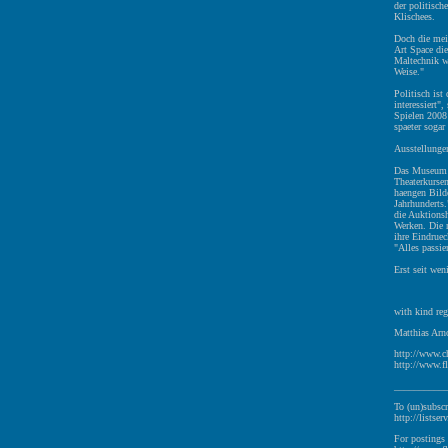
der politisc
Klischees.
Doch die mei
Art Space die
Maltechnik w
Weise."
Politisch ist
interessiert
Spielen 2008 
spaeter sogar
Ausstellungen
Das Museum f
Theaterkurse
haengen Bild
Jahrhunderts.
die Auktionsh
Werken. Die n
ihre Eindruec
"Alles passie
Erst seit wen
with kind reg
Matthias Arno
http://www.c
http://www.fl
__________
To (un)subscr
http://listser
For postings 