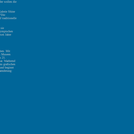
er wollen die
alerie Shine
 "Die
 traditionelle
 sie
Olympischen
wei Jahre
ben. Mit
in Museen
s 21.
uar. Waehrend
zu grafischen
 und beginnt
aenderung: