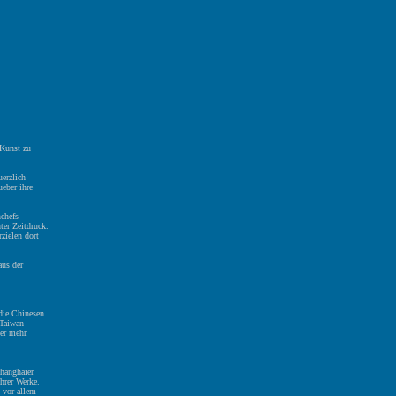
 Kunst zu
erzlich
eber ihre
chefs
ter Zeitdruck.
zielen dort
aus der
die Chinesen
 Taiwan
ner mehr
Shanghaier
ihrer Werke.
t vor allem