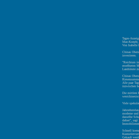
Tages-Anzeig
Mao-Koepfe,
Von Isabelle
Chinas Obersc
investieren.
"Reichtum in
eroeffneten M
Landsleute z
Chinas Obers
Riesensummen
Alle paar Tag
inzwischen ho
Die mittlere
westchinesis
Viele spekula
Jahrzehntela
moderne und k
dasselbe Scha
dafuer", sag
Immobilienmar
Schnell koenn
Kuenstlervier
Gekauft werde