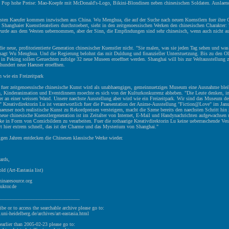
he Pop hohe Preise: Mao-Koepfe mit McDonald's-Logo, Bikini-Blondinen neben chinesischen Soldaten. Auslaend
sten Kaeufer kommen inzwischen aus China. Wu Menghua, die auf der Suche nach neuen Kuenstlern fuer ihre G
 Shanghaier Kuenstlerateliers durchstoebert, sieht in den zeitgenoessischen Werken den chinesischen Charakter:
urde aus dem Westen uebernommen, aber der Sinn, die Empfindungen sind sehr chinesisch, wenn auch nicht auf
 die neue, profitorientierte Generation chinesischer Kuenstler nicht. "Sie malen, was sie jeden Tag sehen und was
", sagt Wu Menghua. Und die Regierung belohnt das mit Duldung und finanzieller Unterstuetzung. Bis zu den 
in Peking sollen Geruechten zufolge 32 neue Museen eroeffnet werden. Shanghai will bis zur Weltausstellung z
 hundert neue Haeuser eroeffnen.
 wie ein Freizeitpark
uer zeitgenoessische chinesische Kunst wird als unabhaengiges, gemeinnuetziges Museum eine Ausnahme blei
n, Kinderanimation und Eventdinnern moechte es sich von der Kulturkonkurrenz abheben. "Die Leute denken, 
er an einer weissen Wand. Unsere naechste Ausstellung aber wird wie ein Freizeitpark. Wir sind das Museum de
" Kreativdirektorin Lu ist verantwortlich fuer die Praesentation der Anime-Ausstellung "Fiction@Love" im Jan
aeuser noch realistische Kunst zu Rekordpreisen versteigern, macht die Szene bereits den naechsten Schritt hin 
eue chinesische Kuenstlergeneration ist im Zeitalter von Internet, E-Mail und Handynachrichten aufgewachsen
ke in Form von Comicbildern zu verarbeiten. Fuer die rothaarige Kreativdirektorin Lu keine ueberraschende Ver
rt hier extrem schnell, das ist der Charme und das Mysterium von Shanghai."
igen Jahren entdecken die Chinesen klassische Werke wieder.
ards,
ld (Art-Eastasia list)
hinaresource.org
uktor.de
________________________________
ibe or to access the searchable archive please go to:
v.uni-heidelberg.de/archives/art-eastasia.html
earlier than 2005-02-23 please go to: