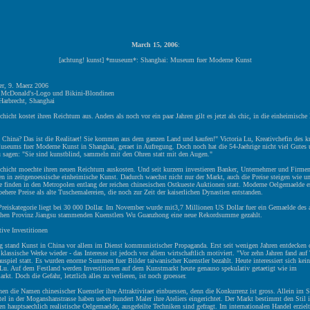
March 15, 2006
:
[achtung! kunst] *museum*: Shanghai: Museum fuer Moderne Kunst
er, 9. Maerz 2006
 McDonald's-Logo und Bikini-Blondinen
 Harbrecht, Shanghai
hicht kostet ihren Reichtum aus. Anders als noch vor ein paar Jahren gilt es jetzt als chic, in die einheimische
 China? Das ist die Realitaet! Sie kommen aus dem ganzen Land und kaufen!" Victoria Lu, Kreativchefin des ku
useums fuer Moderne Kunst in Shanghai, geraet in Aufregung. Doch noch hat die 54-Jaehrige nicht viel Gutes u
u sagen: "Sie sind kunstblind, sammeln mit den Ohren statt mit den Augen."
chicht moechte ihren neuen Reichtum auskosten. Und seit kurzem investieren Banker, Unternehmer und Firmen
 in zeitgenoessische einheimische Kunst. Dadurch waechst nicht nur der Markt, auch die Preise steigen wie un
e finden in den Metropolen entlang der reichen chinesischen Ostkueste Auktionen statt. Moderne Oelgemaelde er
ehere Preise als alte Tuschemalereien, die noch zur Zeit der kaiserlichen Dynastien entstanden.
 Preiskategorie liegt bei 30 000 Dollar. Im November wurde mit3,7 Millionen US Dollar fuer ein Gemaelde des 
chen Provinz Jiangsu stammenden Kuenstlers Wu Guanzhong eine neue Rekordsumme gezahlt.
tive Investitionen
ng stand Kunst in China vor allem im Dienst kommunistischer Propaganda. Erst seit wenigen Jahren entdecken 
lassische Werke wieder - das Interesse ist jedoch vor allem wirtschaftlich motiviert. "Vor zehn Jahren fand auf
uspiel statt. Es wurden enorme Summen fuer Bilder taiwanischer Kuenstler bezahlt. Heute interessiert sich kei
t Lu. Auf dem Festland werden Investitionen auf dem Kunstmarkt heute genauso spekulativ getaetigt wie im
kt. Doch die Gefahr, letztlich alles zu verlieren, ist noch groesser.
en die Namen chinesischer Kuenstler ihre Attraktivitaet einbuessen, denn die Konkurrenz ist gross. Allein im 
tel in der Moganshanstrasse haben ueber hundert Maler ihre Ateliers eingerichtet. Der Markt bestimmt den Stil 
n hauptsaechlich realistische Oelgemaelde, ausgefeilte Techniken sind gefragt. Im internationalen Handel erziel