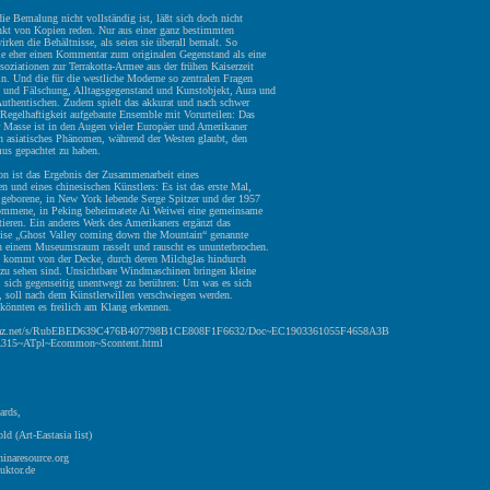
ie Bemalung nicht vollständig ist, läßt sich doch nicht
nkt von Kopien reden. Nur aus einer ganz bestimmten
irken die Behältnisse, als seien sie überall bemalt. So
sie eher einen Kommentar zum originalen Gegenstand als eine
soziationen zur Terrakotta-Armee aus der frühen Kaiserzeit
ein. Und die für die westliche Moderne so zentralen Fragen
l und Fälschung, Alltagsgegenstand und Kunstobjekt, Aura und
Authentischen. Zudem spielt das akkurat und nach schwer
r Regelhaftigkeit aufgebaute Ensemble mit Vorurteilen: Das
 Masse ist in den Augen vieler Europäer und Amerikaner
in asiatisches Phänomen, während der Westen glaubt, den
mus gepachtet zu haben.
ion ist das Ergebnis der Zusammenarbeit eines
n und eines chinesischen Künstlers: Es ist das erste Mal,
 geborene, in New York lebende Serge Spitzer und der 1957
ommene, in Peking beheimatete Ai Weiwei eine gemeinsame
tieren. Ein anderes Werk des Amerikaners ergänzt das
weise „Ghost Valley coming down the Mountain“ genannte
n einem Museumsraum rasselt und rauscht es ununterbrochen.
 kommt von der Decke, durch deren Milchglas hindurch
u sehen sind. Unsichtbare Windmaschinen bringen kleine
, sich gegenseitig unentwegt zu berühren: Um was es sich
t, soll nach dem Künstlerwillen verschwiegen werden.
könnten es freilich am Klang erkennen.
.faz.net/s/RubEBED639C476B407798B1CE808F1F6632/Doc~EC1903361055F4658A3B
315~ATpl~Ecommon~Scontent.html
ards,
ld (Art-Eastasia list)
hinaresource.org
uktor.de