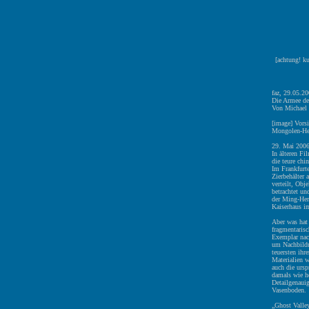
[achtung! k
faz, 29.05.2
Die Armee de
Von Michael 
[image] Vorsi
Mongolen-Her
29. Mai 200
In älteren Fi
die teure chi
Im Frankfurt
Zierbehälter
verteilt, Obj
betrachtet u
der Ming-Herr
Kaiserhaus im
Aber was hat
fragmentarisc
Exemplar nach
um Nachbildu
teuersten ihr
Materialien w
auch die ursp
damals wie he
Detailgenauig
Vasenboden.
„Ghost Valle