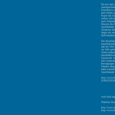
Da nun aber d
uneingeschrä
Perspektive w
aber stellen 
Kopie dar. As
stellen sich 
nach Origina
Illusion des 
entzifferbare
Ornament der
längst ein re
Individualis
Die Installat
amerikanische
daß der 1951
zur Welt gek
Arbeit präsen
rätselhafter
Vasenwerk. I
Das Geräusch
Bewegungen z
Objekte dazu
dabei handel
Sportfreunde 
http://www
2F8EE2925A
with kind reg
Matthias Arno
http://www.c
http://www.fl