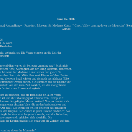
June 06, 2006
:
unst] *ausstellung* : Frankfurt, Museum für Moderne Kunst: " Ghost Valley coming down the Mountain" (Serge
Weiwei)
006
r 96 Vasen
Hierholzer
cht, zerbrechlich: Die Vasen erinnern an die Zeit der
rschaft
6
lmkomödien war es ein beliebter „running gag“: bloß nicht
nesische Vase, womöglich aus der Ming-Dynastie, zerbrechen.
er Museum für Moderne Kunst stehen nun gleich 96
 aus dem Reich der Mitte über zwei Räume auf dem Boden
ekte, die recht fragil wirken und dennoch aus nächster Nähe
nd umrundet werden dürfen. Sie stammen aus der Epoche vor
schaft, aus der Yuan-Zeit nämlich, als das mongolische
 fernöstlichen Riesenland regierte.
 das zu bedeuten, daß die Bemalung bei allen Vasen
h ist und ihr Erhaltungsgrad offenbar von Exemplar zu
 einem festgefügten Muster variiert? Nun, es handelt sich
ngen einer einzigen Vase, die zu den bedeutendsten und
er Art zählt. Die Repliken freilich bestehen aus denselben
ie das Original, sie wurden in jener Provinz produziert, wo
rüngliche Vase einst hergestellt wurde, und die Techniken,
ute angewandt, gleichen sich ebenfalls. Die
keit der Kopien bezieht sich sogar auf die Zeichen auf dem
y coming down the Mountain“