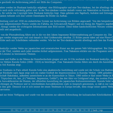
e geschieht die Archivierung jedoch mit Hilfe des Computers.
nken werden im Bunkazai kenkyûjo aufgebaut: eine Bibliographie und eine Text-database, bei der allerdings d
s noch nicht vollständig gelöst sind. In der Text-database werden deshalb vorerst nur Materialien zu Kuroda Se
 für welche das Copyright beim Bunkazai kenkyûjo liegt. Dazu gehören sein Tagebuch, Aufsätze und Zeitungsa
anken befindet sich eine weitere Datenbanke für Bilder im Aufbau.
bteilung wird seit 1930 ein einheitliches System zur Archivierung von Bildern angewandt. Von den beispielswe
isen aufgenommenen Photos werden ein Farbdia, ein Schwarzweiß-Negativ und ein Abzug des Negativs angeferti
 Abzugs werden die wichtigsten Informationen zum Bild notiert. Diese früher handschriftlichen Notizen werden
ellt und ausgedruckt.
von der Photoabteilung führte uns in die vor drei Jahren begonnene Bilderverarbeitung per Computer ein. Die
gen werden eingescannt und sind danach in fünf Größenstufen abrufbar. 25 Bilder passen dabei auf eine Photo-
Bilder auch mit Schriftdaten verbunden werden. Wie bei der Text-database besteht allerdings auch hier das Prob
enkyûjo werden Werke zur japanischen und ostasiatischen Kunst aus der ganzen Welt bibliographiert. Bei Zeits
ur der Titel, sondern auch jeder einzelne Artikel aufgenommen. Frau Nakamura erklärte uns das Programm und h
ch Literatur zu bestimmten Themen.
ssen und Kaffee in der Mensa der Kunsthochschule gingen wir um 14 Uhr nochmals ins Bunkazai kenkyûjo, um
von Werken Kuroda Seikis (1866 - 1924) zu besichtigen. Frau Yamanashi Emiko führte uns durch die Ausstellu
m Stil Kurodas zeigt.
es Studiums in Paris erhielt Kuroda Seiki eine akademische Ausbildung und wurde mit der Schule von Barbizo
ner Rückkehr nach Japan zeigt sich ein starker Einfluß des Impressionismus in Kurodas Werken. 1896 gründete e
lschaft Hakubakai, außerdem unterrichtete er an der Kunstschule in Tokyo. 1900 stellte er fünf seiner Werke in 
as Triptychon
chi, kan, jô
("Weisheit, Impression, Gefühl"), das drei Akte vor Goldgrund zeigt, den zweiten Pre
im Auswahlkomitee der Bunten, der offiziellen Ausstellung des japanischen Kultusministeriums. Kuroda Seiki 
lichtungen als Professor und in verschiedenen Auswahlkomitees stark in Anspruch genommen, so daß es nur we
n ihm gibt. Dennoch war er sich immer der neuen Tendenzen in Europa bewußt, denn einige seiner späten Werk
Fauvismus.
and zur freien Verfügung und wurde von den meisten zur näheren Erforschung der kulinarischen Köstlichkeiten 
15
|
16
|
17
|
18
|
19
|
20
|
21
|
22
|
23
|
24
|
25
|
26
|
27
|
28
|
29
|
30
|
31
|
01
||
back
|
top