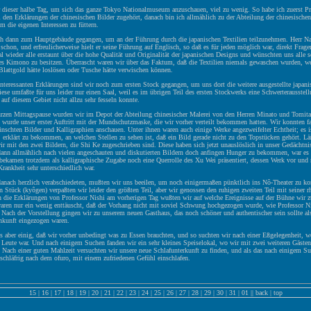
r dieser halbe Tag, um sich das ganze Tokyo Nationalmuseum anzuschauen, viel zu wenig. So habe ich zuerst Pr
 den Erklärungen der chinesischen Bilder zugehört, danach bin ich allmählich zu der Abteilung der chinesische
 die eigenen Interessen zu füttern.
ch dann zum Hauptgebäude gegangen, um an der Führung durch die japanischen Textilien teilzunehmen. Herr N
 schon, und erfreulicherweise hielt er seine Führung auf Englisch, so daß es für jeden möglich war, direkt Fragen
 wieder alle erstaunt über die hohe Qualität und Originalität der japanischen Designs und wünschten uns alle s
s Kimono zu besitzen. Überrascht waren wir über das Faktum, daß die Textilien niemals gewaschen wurden, we
Blattgold hätte loslösen oder Tusche hätte verwischen können.
nteressanten Erklärungen sind wir noch zum ersten Stock gegangen, um uns dort die weitere ausgestellte japan
ese umfaßte für uns leider nur einen Saal, weil es im übrigen Teil des ersten Stockwerks eine Schwerterausstell
 auf diesem Gebiet nicht allzu sehr fesseln konnte.
urzen Mittagspause wurden wir im Depot der Abteilung chinesischer Malerei von den Herren Minato und Tomita
 wurde unser erster Auftritt mit der Mundschutzmaske, die wir vorher verteilt bekommen hatten. Wir konnten fas
schten Bilder und Kalligraphien anschauen. Unter ihnen waren auch einige Werke angezweifelter Echtheit; es i
 erklärt zu bekommen, an welchen Stellen zu sehen ist, daß ein Bild gerade nicht zu den Topstücken gehört. Lä
ir mit den zwei Bildern, die Shi Ke zugeschrieben sind. Diese haben sich jetzt unauslöslich in unser Gedächtni
dann allmählich nach vielen angeschauten und diskutierten Bildern doch anfingen Hunger zu bekommen, war es
bekamen trotzdem als kalligraphische Zugabe noch eine Querrolle des Xu Wei präsentiert, dessen Werk vor und 
rankheit sehr unterschiedlich war.
danach herzlich verabschiedeten, mußten wir uns beeilen, um noch einigermaßen pünktlich ins Nô-Theater zu
en Stück (kyôgen) verpaßten wir leider den größten Teil, aber wir genossen den ruhigen zweiten Teil mit seiner 
 die Erklärungen von Professor Nishi am vorherigen Tag wußten wir auf welche Ereignisse auf der Bühne wir z
waren nur ein wenig enttäuscht, daß der Vorhang nicht mit soviel Schwung hochgezogen wurde, wie Professor N
. Nach der Vorstellung gingen wir zu unserem neuen Gasthaus, das noch schöner und authentischer sein sollte al
Ankunft eingezogen waren.
 aber einig, daß wir vorher unbedingt was zu Essen brauchten, und so suchten wir nach einer Eßgelegenheit, w
n Leute war. Und nach einigem Suchen fanden wir ein sehr kleines Speiselokal, wo wir mit zwei weiteren Gäste
 Nach einer guten Mahlzeit versuchten wir unsere neue Schlafunterkunft zu finden, und als das nach einigem S
schläfrig nach dem ofuro, mit einem zufriedenen Gefühl einschlafen.
15
|
16
|
17
|
18
|
19
|
20
|
21
|
22
|
23
|
24
|
25
|
26
|
27
|
28
|
29
|
30
|
31
|
01
||
back
|
top