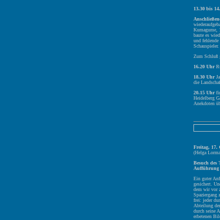
13.30 bis 14
Anschließe
wiederaufgeb
Kumagume, 19
baute es wied
und fehlende 
Schauspieler.
Zum Schluß g
16.20 Uhr
Rü
18.30 Uhr
Ja
die Landschaf
20.15 Uhr
fi
Heidelberg Ga
Anekdoten üb
Freitag, 17.
(Helga Lorma
Besuch des
Aufführung 
Ein guter An
gesichert. U
dem wir vor 
Spaziergang 
frei: jeder d
Abteilung der
durch seine 
erbetenen Bil