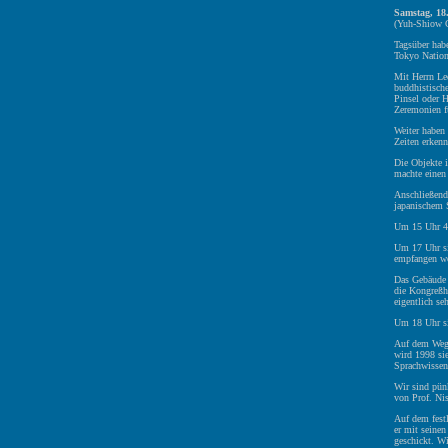
Samstag, 18
(Yuh-Shiow 
Tagsüber hab
Tokyo Natio
Mit Herrn Le
buddhistische
Pinsel oder H
Zeremonien f
Weiter haben 
Zeiten erkenn
Die Objekte 
machte einen 
Anschließend
japanischem S
Um 15 Uhr 45
Um 17 Uhr si
empfangen w
Das Gebäude w
die Kongreßh
eigentlich se
Um 18 Uhr si
Auf dem Weg z
wird 1998 sie
Sprachwissens
Wir sind pün
von Prof. Ni
Auf dem festl
er mit seine
geschickt. W