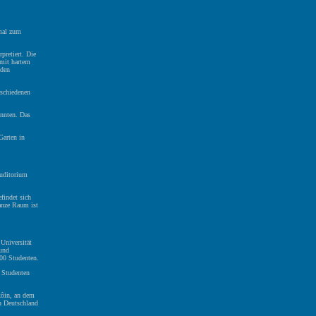
mal zum
pretiert. Die
 mit hartem
 den
rschiedenen
onnten. Das
Garten in
uditorium
findet sich
anze Raum ist
Universität
 und
000 Studenten.
 Studenten
kôin, an dem
h Deutschland