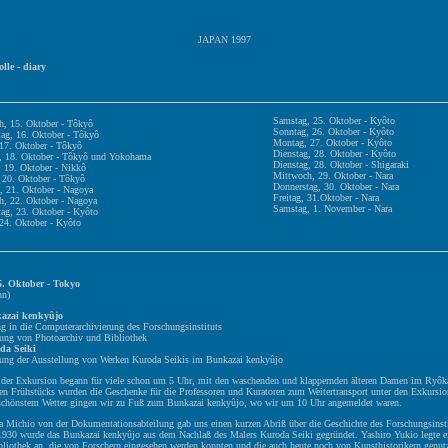
JAPAN 1997
lle - diary
Samstag, 25. Oktober - Kyôto
h, 15. Oktober - Tôkyô
Sonntag, 26. Oktober - Kyôto
ag, 16. Oktober - Tôkyô
Montag, 27. Oktober - Kyôto
 17. Oktober - Tôkyô
Dienstag, 28. Oktober - Kyôto
, 18. Oktober - Tôkyô und Yokohama
Dienstag, 28. Oktober - Shigaraki
 19. Oktober - Nikkô
Mittwoch, 29. Oktober - Nara
 20. Oktober - Tôkyô
Donnerstag, 30. Oktober - Nara
, 21. Oktober - Nagoya
Freitag, 31.Oktober - Nara
h, 22. Oktober - Nagoya
Samstag, 1. November - Nara
ag, 23. Oktober - Kyôto
 24. Oktober - Kyôto
5. Oktober - Tokyo
hn)
azai kenkyûjo
n die Computerarchivierung des Forschungsinstituts
g von Photoarchiv und Bibliothek
da Seiki
g der Ausstellung von Werken Kuroda Seikis im Bunkazai kenkyûjo
g der Exkursion begann für viele schon um 5 Uhr, mit den waschenden und klappernden älteren Damen im Ryô
hen Frühstücks wurden die Geschenke für die Professoren und Kuratoren zum Weitertransport unter den Exkursi
i schönstem Wetter gingen wir zu Fuß zum Bunkazai kenkyûjo, wo wir um 10 Uhr angemeldet waren.
a Michio von der Dokumentationsabteilung gab uns einen kurzen Abriß über die Geschichte des Forschungsinsti
 1930 wurde das Bunkazai kenkyûjo aus dem Nachlaß des Malers Kuroda Seiki gegründet. Yashiro Yukio legte e
ibliothek an, die von Forschern eingesehen werden konnten und die auch heute noch von Kunsthistorikern genut