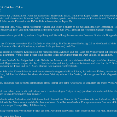
 16. Oktober - Tokyo
)
bruch zur U-Bahnstation, Fahrt zur Technischen Hochschule Tokyo. Natasa von Kopp vergißt ihre Fototasche i
nden und tränenreichen Minuten finden die freundlichen japanischen Bahnbeamten die Fototasche und Natasa kan
nd froh - an der Endstation der U-Bahnlinie abholen (das ist Japan !!!).
effen mit Prof. Nishi, seiner Assistentin Yamada und seinen Schülern an der Jubiläumshalle der Technischen Ho
ebäude war 1987 von dem Architekten Shinohara Kazuo zum 100. Jahrestag der Hochschule gebaut worden.
zuo erscheint persönlich, und nach Begrüßung und Vorstellung der anwesenden Personen führt er die Gruppe du
des Gebäudes von außen
: Das Gebäude ist vierstöckig. Die Traufkantenhöhe beträgt 20 m, die Grundriß-Maße 
 Baumaterialien sind Stahlbeton, rostfreier Stahl (Außenhaut) und Glas.
ra erklärt die statische Konstruktion des herausragenden Zylinders und der Halle: der Zylinder liegt auf verstär
eicht gekrümmt; Wände, nicht Pfeiler, sind tragende Teile; der Zylinder trägt das Dach und hält es zusammen.
h das Gebäude
: Im Erdgeschoß ist ein Technisches Museum mit verschiedenen Abteilungen wie Maschinenbau, 
und Magazinräume eingerichtet. Im 3. Stock befinden sich im Zylinder ein Restaurant und eine Bar. Im 2. Stoc
renzraum mit Foyer und im 1. Stock kleinere Seminarräume untergebracht.
ara faßt seine Konstruktion als zwei ineinanderstoßende gegensätzliche Räume, Zylinder und Kubus, zusammen.
cken, daß hier im Kleinen, bei einem einzelnen Gebäude, wie auch im Großen, bei einer ganzen Stadt, Gegensät
ffen.
of. Shinohara hält in einem Seminarraum einen Vortrag über seine Architektur. Er vergleicht die Städte Wien/Pa
st zwar schön, aber es läßt sich schwer noch etwas hinzufügen. Tokyo ist dagegen chaotisch und es ist daher al
ich ist das der besondere Reiz Tokyos."
hte in seiner Architektur drei Stilphasen durch. Seine dritte Phase ist die Chaostheorie in der Architektur, als 
ich seit den 70ern verseht und die bis heute andauert. Es sollen verschiedene Konzepte an einem Bau verwirkli
 ein einziges Konzept (Bsp. Jubiläumshalle).
trag werden noch verschiedene Fragen aus dem Publikum beantwortet, dann verabschiedet sich Prof. Shinohara
hrt nach Yokohama.