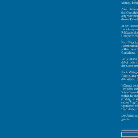
können. Heut
Zwei Datenba
des Copyright
aufgenommen,
diesen Datenb
In der Photoa
Forschungsre
Rückseite des
Computer erst
Herr Nagaoka 
Farbabbildun
sollen diese 
Copyrights.
Im Bunkazai k
dabei nicht n
der Suche na
Nach Mittage
Ausstellung 
den Wandel i
Während sein
Erst nach sei
Künstlergesel
erhielt für d
er Mitglied 
seinen Verpf
Spätwerke vo
Einfluß des 
Der Abend st
genutzt.