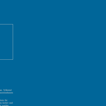
kan. Während
onsteilnehmern
tuts für
in Archiv und
zt werden