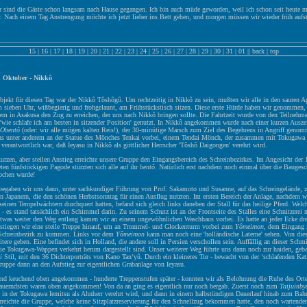
 sind die Gäste schon langsam nach Hause gegangen. Ich bin auch müde geworden, weil ich schon seit heute 
. Nach einem Tag Anstrengung möchte ich jetzt lieber ins Bett gehen, und morgen müssen wir wieder früh aufs
15
|
16
|
17
|
18
|
19
|
20
|
21
|
22
|
23
|
24
|
25
|
26
|
27
|
28
|
29
|
30
|
31
|
01
||
back
|
top
. Oktober - Nikkô
jekt für diesen Tag war der Nikkô Tôshôgû. Um rechtzeitig in Nikkô zu sein, mußten wir alle in den sauren A
 sieben Uhr, wißbegierig und frohgelaunt, am Frühstückstisch sitzen. Diese erste Hürde haben wir genommen,
lem in Asakusa den Zug zu erreichen, der uns nach Nikkô bringen sollte. Die Fahrtzeit wurde von den Teilneh
'wie schlafe ich am besten in sitzender Position' genutzt. In Nikkô angekommen wurde nach einer kurzen Ausze
Obentô
(oder: wir alle mögen kalten Reis!), der 30-minütige Marsch zum Ziel des Begehrens in Angriff geno
ns unter anderem an der Statue des Mönches Tenkai vorbei, einem Tendai Mönch, der zusammen mit Tokugawa 
 verantwortlich war, daß Ieyasu in Nikkô als göttlicher Herrscher 'Tôshô Daigongen' verehrt wird.
rzen, aber steilen Anstieg erreichte unsere Gruppe den Eingangsbereich des Schreinbezirkes. Im Angesicht der
eten fünfstöckigen Pagode stürzten sich alle auf ihr
bentô
. Natürlich erst nachdem noch einmal über die Baugesc
ochen wurde!
 begaben wir uns dann, unter sachkundiger Führung von Prof. Sakamoto und Susanne, auf das Schreingelände,
n Japanern, die den schönen Herbstsonntag für einen Ausflug nutzten. Im ersten Bereich der Anlage, nachdem w
einen Tempelwächtern durchquert hatten, befand sich gleich links daneben der Stall für das heilige Pferd. Welc
- es stand tatsächlich ein Schimmel darin. Zu seinem Schutz ist an der Frontseite des Stalles eine Schnitzerei 
Etwas weiter den Weg entlang kamen wir an einem ungewöhnlichen Waschhaus vorbei. Es hatte an jeder Ecke drei
 stiegen wir eine steile Treppe hinauf, um an Trommel- und Glockenturm vorbei zum
Yômeimon
, dem Eingang
 Schreinbezirk zu kommen. Links vor dem
Yômeimon
kann man noch eine 'holländische Laterne' sehen. Von diese
tere geben. Eine befindet sich in Holland, die andere soll in Persien verschollen sein. Auffällig an dieser Schm
die Tokugawa-Wappen verkehrt herum dargestellt sind. Unser weiterer Weg führte uns dann noch zur haiden, geb
i
Stil, mit den 36 Dichterporträts von Kano Tan’yû. Durch ein kleineres Tor - bewacht von der ‘schlafenden Kat
ruppe dann an den Aufstieg zur eigentlichen Grabanlage von Ieyasu.
nd keuchend oben angekommen - hunderte Treppenstufen später - konnten wir als Belohnung die Ruhe des Orte
auerndsten waren oben angekommen! Von da an ging es eigentlich nur noch bergab. Zuerst noch zum
Taijuinby
 in der Tokugawa Iemitsu als Ahnherr verehrt wird, und dann in einem halbstündigen Dauerlauf hinab zum Bah
rreichte die Gruppe, welche keine Sitzplatzreservierung für den Schnellzug bekommen hatte, den noch wartende