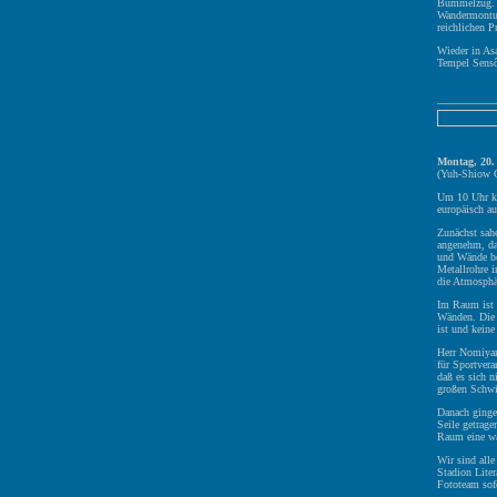
Bummelzug. I
Wandermontur
reichlichen P
Wieder in As
Tempel Sensô
Montag, 20.
(Yuh-Shiow 
Um 10 Uhr ka
europäisch a
Zunächst sah
angenehm, da
und Wände bes
Metallrohre 
die Atmosphär
Im Raum ist d
Wänden. Die 
ist und keine
Herr Nomiyam
für Sportver
daß es sich n
großen Schw
Danach ginge
Seile getrage
Raum eine w
Wir sind alle
Stadion Liter
Fototeam sof