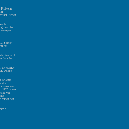
ie Probleme
iki
rtikel. Neben
ise bei
gt; auf der
 heute per
CD. Später
lem des
chriften wird
alf uns bei
 die dortige
ng, welche
n bekannt.
r die
Paris aus und
is. 1907 wurde
wurde von
nige
e zeigen den
Japans