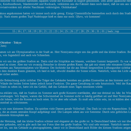
nmitten von Brotzeit haltenden Japanern wurde die Rückfahrt in Angriff genommen. Drei ältere japanische Herr
, Kniebundhosen, Wanderstiefel und Rucksack, verkürzten uns die Fahrzeit dann noch damit, daß sie uns aus i
roviantvorräten mit allerlei Naschkram verköstigten. Oishikattane!
akusa angekommen hatten wir immer noch nicht genug. Einige Unermüdliche bummelten noch durch den Stadt
ji. Nach einem großen Topf Nudelsuppe hieß es dann nur noch:
Ofuro
, wir kommen!
15
|
16
|
17
|
18
|
19
|
20
|
21
|
22
|
23
|
24
|
25
|
26
|
27
|
28
|
29
|
30
|
31
|
01
||
back
|
top
 Oktober - Tokyo
Chen)
men wir am Olympiastadion in der Stadt an. Herr Nomiyama zeigte uns das große und das kleine Stadion. Bei
us, wie Jugendstil und auch wie Schnecken.
en wir uns das größere Stadion an. Darin sind die Sitzplätze aus blauem, weichem Gummi hergestellt. Es war s
rauf zu sitzen. Aber nur wir zwanzig Besucher in diesem großen Raum: das gab mir einen sehr einsamen Eindr
tehen aus Natursteinplatten wie Marmor. Der Architekt hat die aus Metall hergestellten Lüftungsrohre sichtba
in dem dunklen Raum glänzten, ich fand es kalt, obwohl draußen die Sonne schien. Natürlich, wenn das Licht a
e sicher anders.
ie Beleuchtung nicht sichtbar. Die Träger des Gebäudes bestehen aus großen Eisenseilen an den hinteren und v
Wände der beiden Seiten haben jedoch keine Funktion. Die ganze Gestaltung ist sehr futuristisch. Weil der Ra
 Säule zu sehen ist, hatte ich das Gefühl, daß das Gebäude eines Tages einstürzen würde.
a erklärte uns, daß im Stadion im Sommer auch große Konzerte stattfänden, aber nur dreimal im Jahr. Im Wint
anstaltungen. Wir fragten, warum das Schwimmbad im Sommer nicht so häufig geöffnet sei und Herr Nomiyama
icht lohnte, weil die Kosten zu hoch seien. Es ist aber sehr schade. Es muß sehr schön sein, im so kühlen abe
immbad zu schwimmen.
n wir zum kleineren Stadion. Da spielten viele Damen gerade Volleyball. Das Dach ist wie ein Regenschirm. E
n, die an einem zentralen Knopf aufgehängt sind. Die Lampen sehen aus wie Seesterne. Durch sein gelbliches Lic
ärmende Atmosphäre aus.
 der Meinung, daß das kleine Stadion schöner und eleganter als das große ist. In Deutschland haben wir nur übe
atur gefunden, und es gibt auch fast nur Fotos über das große Stadion. Wir sind sehr erstaunt. Natürlich rannte 
ort los, um das Gebäude zu photographieren, damit wir in Deutschland auch Bilder des kleinen Stadions zeige