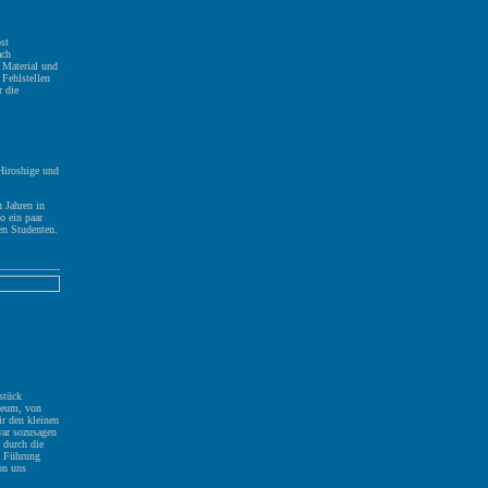
st
ach
 Material und
 Fehlstellen
r die
Hiroshige und
 Jahren in
o ein paar
en Studenten.
stück
seum, von
r den kleinen
ar sozusagen
e durch die
e Führung
on uns