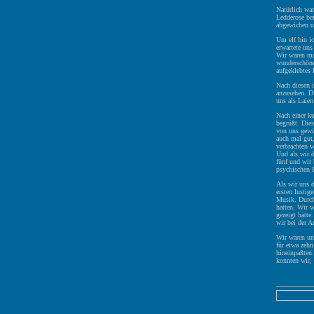
Natürlich wa
Ledderose bei
abgewichen um
Um elf bin i
erwartete uns
Wir waren mal
wunderschöne
aufgeklebtes 
Nach diesen i
anzusehen. Di
uns als Laien
Nach einer k
begrüßt. Dies
von uns gewün
auch mal gut,
verbrachten w
Und als wir 
fünf und wir 
psychischen K
Als wir uns 
ersten lustig
Musik. Durch
hatten. Wir 
gezeigt hatte
wir bei der 
Wir waren uns
für etwa zeh
hineinpaßten.
konnten wir, 