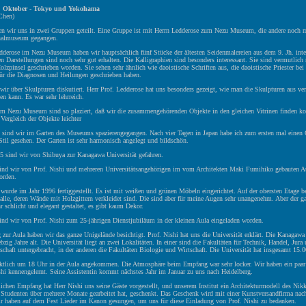
. Oktober - Tokyo und Yokohama
Chen)
en wir uns in zwei Gruppen geteilt. Eine Gruppe ist mit Herrn Ledderose zum Nezu Museum, die andere noch 
nalmuseum gegangen.
dderose im Nezu Museum haben wir hauptsächlich fünf Stücke der ältesten Seidenmalereien aus dem 9. Jh. inter
n Darstellungen sind noch sehr gut erhalten. Die Kalligraphien sind besonders interessant. Sie sind vermutlich
olzpinsel geschrieben worden. Sie sehen sehr ähnlich wie daoistische Schriften aus, die daoistische Priester bei
ür die Diagnosen und Heilungen geschrieben haben.
wir über Skulpturen diskutiert. Herr Prof. Ledderose hat uns besonders gezeigt, wie man die Skulpturen aus ve
en kann. Es war sehr lehrreich.
im Nezu Museum sind so plaziert, daß wir die zusammengehörenden Objekte in den gleichen Vitrinen finden k
Vergleich der Objekte leichter
 sind wir im Garten des Museums spazierengegangen. Nach vier Tagen in Japan habe ich zum ersten mal einen 
til gesehen. Der Garten ist sehr harmonisch angelegt und bildschön.
 sind wir von Shibuya zur Kanagawa Universität gefahren.
nd wir von Prof. Nishi und mehreren Universitätsangehörigen im vom Architekten Maki Fumihiko gebauten A
orden.
urde im Jahr 1996 fertiggestellt. Es ist mit weißen und grünen Möbeln eingerichtet. Auf der obersten Etage be
alle, deren Wände mit Holzgittern verkleidet sind. Die sind aber für meine Augen sehr unangenehm. Aber der g
hr schlicht und elegant gestaltet, es gibt kaum Dekor.
nd wir von Prof. Nishi zum 25-jährigen Dienstjubiläum in der kleinen Aula eingeladen worden.
ur Aula haben wir das ganze Unigelände besichtigt. Prof. Nishi hat uns die Universität erklärt. Die Kanagawa 
bzig Jahre alt. Die Universität liegt an zwei Lokalitäten. In einer sind die Fakultäten für Technik, Handel, Jura
chaft untergebracht, in der anderen die Fakultäten Biologie und Wirtschaft. Die Universität hat insgesamt 15.
ktlich um 18 Uhr in der Aula angekommen. Die Atmosphäre beim Empfang war sehr locker. Wir haben ein paar
shi kennengelernt. Seine Assistentin kommt nächstes Jahr im Januar zu uns nach Heidelberg.
ichen Empfang hat Herr Nishi uns seine Gäste vorgestellt, und unserem Institut ein Architekturmodell des Nik
n Studenten über mehrere Monate gearbeitet hat, geschenkt. Das Geschenk wird mit einer Kunstversandfirma nac
ir haben auf dem Fest Lieder im Kanon gesungen, um uns für diese Einladung von Prof. Nishi zu bedanken.