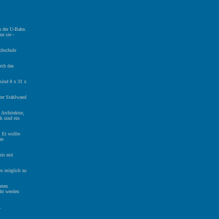
n der U-Bahn.
n sie -
chschule
rch das
sind 8 x 31 x
kter Stahlwand
Architektur,
k sind ein
 Er wollte
ze
ris mit
les möglich zu
deren
cht werden
.