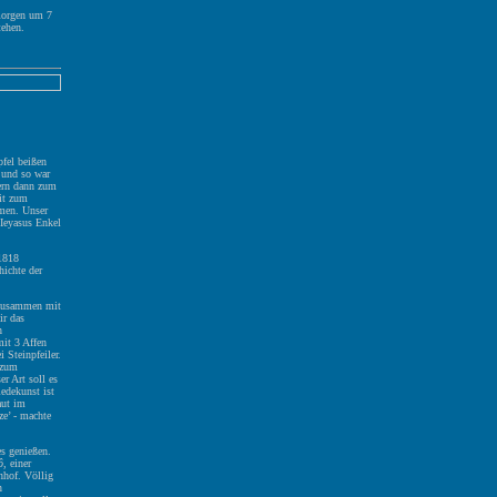
morgen um 7
tehen.
pfel beißen
 und so war
mern dann zum
it zum
mmen. Unser
Ieyasus Enkel
 1818
hichte der
 zusammen mit
ir das
h
mit 3 Affen
 Steinpfeiler.
 zum
r Art soll es
iedekunst ist
aut im
ze’ - machte
s genießen.
ô
, einer
nhof. Völlig
n