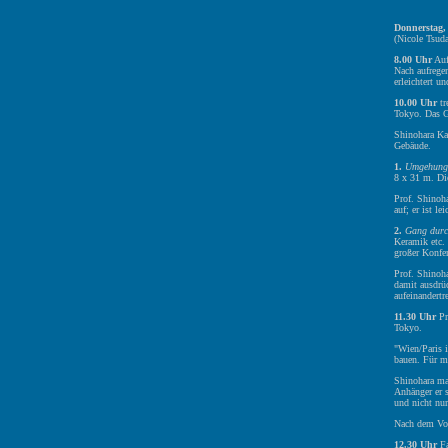
Donnerstag,
(Nicole Tsuda
8.00 Uhr
Auf
Nach aufrege
erleichtert u
10.00 Uhr
tr
Tokyo. Das G
Shinohara Ka
Gebäude.
1.
Umgehung 
8 x 31 m. Die
Prof. Shinoha
auf; er ist l
2.
Gang durc
Keramik etc. 
großer Konfe
Prof. Shinoh
damit ausdrü
aufeinandertre
11.30 Uhr
Pr
Tokyo.
"Wien/Paris i
bauen. Für m
Shinohara mac
Anhänger er s
und nicht nur
Nach dem Vor
12.30 Uhr
Fa