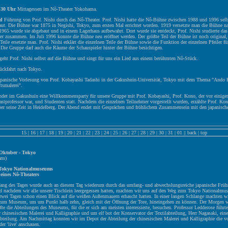
.30 Uhr
Mittagessen im Nô-Theater Yokohama.
nd
Führung von Prof. Nishi durch das Nô-Theater. Prof. Nishi hatte die Nô-Bühne zwischen 1988 und 1996 selb
aut. Die Bühne war 1875 in Negishi, Tokyo, zum ersten Mal errichtet worden. 1919 versetzte man die Bühne n
65 wurde sie abgebaut und in einem Lagerhaus aufbewahrt. Dort wurde sie entdeckt, Prof. Nishi studierte das
er zusammen. Im Juli 1996 konnte die Bühne neu eröffnet werden. Der größte Teil der Bühne ist noch original,
Teile ersetzte man. Prof. Nishi erklärt die einzelnen Teile der Bühne sowie die Funktion der einzelnen Pfeiler fü
 Die Gruppe darf auch die Räume der Schauspieler hinter der Bühne besichtigen.
eht Prof. Nishi selbst auf die Bühne und singt für uns ein Lied aus einem berühmten Nô-Stück.
ckfahrt nach Tokyo.
panische Vorlesung von Prof. Kobayashi Tadashi in der Gakushuin-Universität, Tokyo mit dem Thema "Ando 
tsmalerei".
ndet im Gakushuin eine Willkommensparty für unsere Gruppe mit Prof. Kobayashi, Prof. Kono, der vor einigen
stprofessor war, und Studenten statt. Nachdem die einzelnen Teilnehmer vorgestellt wurden, erzählte Prof. Kon
er seine Zeit in Heidelberg. Der Abend endet mit Gesprächen und fröhlichem Zusammensein mit den japanisch
15
|
16
|
17
|
18
|
19
|
20
|
21
|
22
|
23
|
24
|
25
|
26
|
27
|
28
|
29
|
30
|
31
|
01
||
back
|
top
 Oktober - Tokyo
ns)
 Tokyo Nationalmuseums
eines Nô-Theaters
fang des Tages wurde auch an diesem Tag wiederum durch das umfang- und abwechslungsreiche japanische Früh
nd nachdem wir alle unsere Tischlein leergegessen hatten, machten wir uns auf den Weg zum Tokyo Nationalmu
zwei Tagen schon einen Blick auf die weißen Außenmauern erhascht hatten. In einer langen Schlange machten wi
zum Museum, um um Punkt halb zehn, gleich mit der Öffnung der Tore, hineingehen zu können. Der Morgen w
urfte die Abteilungen des Museums, für die er sich am meisten interessierte, besuchen. Professor Ledderose führt
 chinesischen Malerei und Kalligraphie und um elf bot der Konservator der Textilabteilung, Herr Nagasaki, ein
Abteilung. Am Nachmittag konnten wir im Depot der Abteilung der chinesischen Malerei und Kalligraphie die v
der 'live' anschauen.