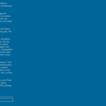
ofessor
n Archäologie
agasaki
 zu stellen.
olch ein
il sich dabei
ische Kunst
ung gab, die
 freundlich
t alle die
st jedoch
ngere Zeit
s eingegraben.
 schon nach
nach seiner
 kommen. Vom
rhythmischen
u achten
ishi es uns
s das, in dem
o noch Platz
n genau
uchen gelang,