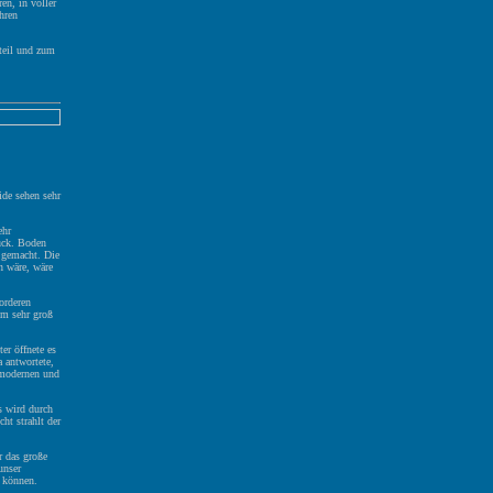
en, in voller
hren
teil und zum
de sehen sehr
ehr
uck. Boden
r gemacht. Die
n wäre, wäre
orderen
um sehr groß
er öffnete es
 antwortete,
r modernen und
s wird durch
ht strahlt der
r das große
unser
n können.