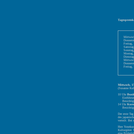
Tagesprotoko
Mittwoc
Donnerst
Freitag,
Samstag
Sonntag,
Montag,
Dienstag
Mittwoc
Donnerst
Freitag,
Mittwoch, 1
(Susanne Ku
10 Uhr
Bunk
Einführung i
Besichtigun
14 Uhr
Kuro
Besichtigun
Der erste Ta
des japanisc
verteilt. Be
Herr Yonekur
Kulturgüter.
eine Bilderb