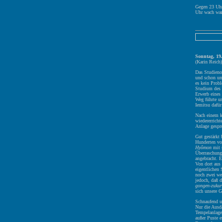
Gegen 23 Uhr
Uhr wach war
Sonntag, 19
(Karin Reich)
Das Studienob
und schon um
es kein Prob
Studium des 
Erwerb eines
Weg führte u
Iemitsu dafür
Nach einem ku
wiedererricht
Anlage gespr
Gut gestärkt
Hunderten vo
Hyômon
mit s
Überraschung 
angebracht. 
Von dort aus
eigentlichen
noch zwei wei
jedoch, daß 
gongen-zukur
sich unsere G
Schnaufend u
Nur die Ausd
Tempelanlage
außer Puste e