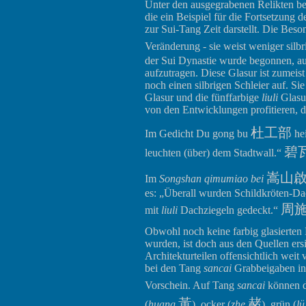
Unter den ausgegrabenen Relikten bef
die ein Beispiel für die Fortsetzung 
zur Sui-Tang Zeit darstellt. Die Beso
Veränderung - sie weist weniger silbri
der Sui Dynastie wurde begonnen, au
aufzutragen. Diese Glasur ist zumeist
noch einen silbrigen Schleier auf. S
Glasur und die fünffarbige
liuli
Glasu
von den Entwicklungen profitieren, di
杜工部
Im Gedicht Du gong bu
hei
碧
leuchten (über) dem Stadtwall.“
嵩山
Im
Songshan qimumiao bei
es: „Überall wurden Schildkröten-Da
周
mit
liuli
Dachziegeln gedeckt.“
Obwohl noch keine farbig glasierten
wurden, ist doch aus den Quellen ersi
Architekturteilen offensichtlich wei
bei den Tang
sancai
Grabbeigaben in
Vorschein. Auf Tang
sancai
können d
黃
赭
(
huang
), ocker (
zhe
), grün (
lü