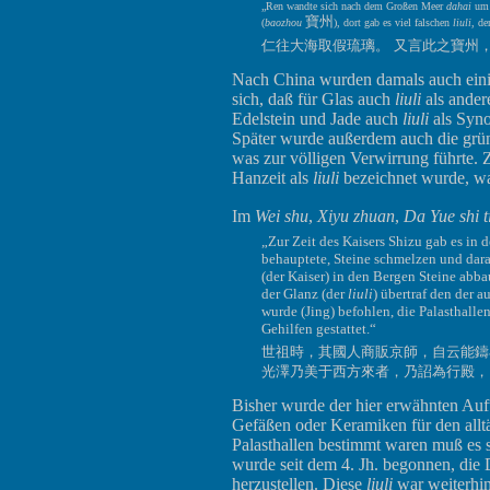
„Ren wandte sich nach dem Großen Meer
dahai
um 
寶州
(
baozhou
), dort gab es viel falschen
liuli
, de
仁往大海取假琉璃。 又言此之寶州
Nach China wurden damals auch eini
sich, daß für Glas auch
liuli
als ander
Edelstein und Jade auch
liuli
als Syno
Später wurde außerdem auch die grün
was zur völligen Verwirrung führte.
Hanzeit als
liuli
bezeichnet wurde, wa
Im
Wei shu
,
Xiyu zhuan
,
Da Yue shi t
„Zur Zeit des Kaisers Shizu gab es in 
behauptete, Steine schmelzen und dara
(der Kaiser) in den Bergen Steine abba
der Glanz (der
liuli
) übertraf den der
wurde (Jing) befohlen, die Palasthall
Gehilfen gestattet.“
世祖時，其國人商販京師，自云能鑄
光澤乃美于西方來者，乃詔為行殿，
Bisher wurde der hier erwähnten Auf
Gefäßen oder Keramiken für den alltäg
Palasthallen bestimmt waren muß es
wurde seit dem 4. Jh. begonnen, di
herzustellen. Diese
liuli
war weiterhin