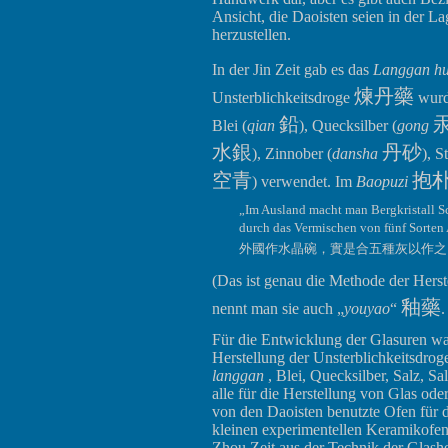
Ansicht, die Daoisten seien in der L
herzustellen.
In der Jin Zeit gab es das
Langgan h
煉丹藥
Unsterblichkeitsdroge
wurd
鉛
Blei (
qian
), Quecksilber (
gong
水銀
丹砂
), Zinnober (
dansha
), S
空青
抱
) verwendet. Im
Baopuzi
„Im Ausland macht man Bergkristall S
durch das Vermischen von fünf Sorten 
外國作水晶碗，實是合五種灰以作之
(Das ist genau die Methode der Hers
釉藥
nennt man sie auch „
youyao
“
.
Für die Entwicklung der Glasuren wa
Herstellung der Unsterblichkeitsdrog
langgan
, Blei, Quecksilber, Salz, S
alle für die Herstellung von Glas ode
von den Daoisten benutzte Ofen für d
kleinen experimentellen Keramikofen.
Zhou Zeit aus der Technik der Glasher