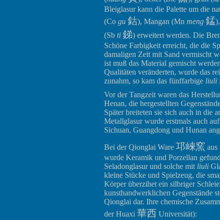
Bleiglasur kann die Palette um die na
鈷
錳
(Co
gu
), Mangan (Mn
meng
)
銻
(Sb
ti
) erweitert werden. Die Bren
Schöne Farbigkeit erreicht, die die S
damaligen Zeit mit Sand vermischt w
ist muß das Material gemischt werden
Qualitäten veränderten, wurde das r
zunahm, so kam das fünffarbige
liuli
Vor der Tangzeit waren das Herstell
Henan, die hergestellten Gegenstän
Später breiteten sie sich auch in di
Metallglasur wurde erstmals auch au
Sichuan, Guangdong und Hunan ang
邛崍窯
Bei der Qionglai Ware
aus 
wurde Keramik und Porzellan gefunde
Seladonglasur und solche mit
liuli
Gla
kleine Stücke und Spielzeug, die sma
Körper überzihet ein silbriger Schleie
kunsthandwerklichen Gegenstände ste
Qionglai dar. Ihre chemische Zusamm
華西
der Huaxi
Universität):