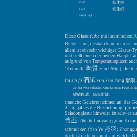
氧化銅
CuO
氧化鈣
CaO
Na
O, K
O
2
2
Diese Glasurfarbe mit ihrem hohen An
Bleiglas auf, deshalb kann man sie a
allem ist ein sehr wichtiger Glasur-
und stellt einen der beiden Hauptst
aufgrund von Temperaturspitzen auch h
陶質
‘Keramik’
zugehörig.), dre in
酒賦
Im
Jiu fu
von Zou Yang 鄒陽 aus
„Ist der Wein vollendet, wird das grüne Porzellan i
醪釀既成，綠瓷斯啟。
(manche Gelehrte nehmen an, das Ge
2. Jh. gab es die Bezeichnung ‘grüne
Seladonglasur hinweist, ist schwer zu
曹丕
hätte in Luoyang grüne Kerami
燕羽
schmücken (Yan Yu
: Zhonggu
doch ist nicht bekannt, auf welche Qu