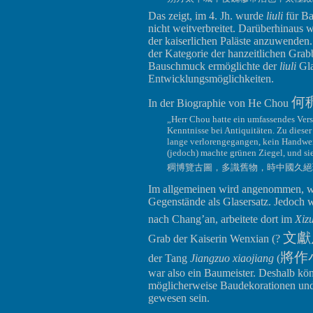
Das zeigt, im 4. Jh. wurde
liuli
für Ba
nicht weitverbreitet. Darüberhinaus
der kaiserlichen Paläste anzuwende
der Kategorie der hanzeitlichen Gra
Bauschmuck ermöglichte der
liuli
Gla
Entwicklungsmöglichkeiten.
何
In der Biographie von He Chou
„Herr Chou hatte ein umfassendes Verstä
Kenntnisse bei Antiquitäten. Zu diese
lange verlorengegangen, kein Handwer
(jedoch) machte grünen Ziegel, und si
稠博覽古圖，多識舊物，時中國久絕
Im allgemeinen wird angenommen, wa
Gegenstände als Glasersatz. Jedoch 
nach Chang’an, arbeitete dort im
Xiz
文獻
Grab der Kaiserin Wenxian (?
將作
der Tang
Jiangzuo xiaojiang
(
war also ein Baumeister. Deshalb kön
möglicherweise Baudekorationen und
gewesen sein.