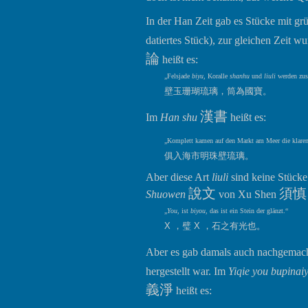
In der Han Zeit gab es Stücke mit grü
datiertes Stück), zur gleichen Zeit w
論
heißt es:
„Felsjade
biyu
, Koralle
shanhu
und
liuli
werden zus
壁玉珊瑚琉璃，筒為國寶。
漢書
Im
Han shu
heißt es:
„Komplett kamen auf den Markt am Meer die klaren 
俱入海市明珠壁琉璃。
Aber diese Art
liuli
sind keine Stücke
說文
須慎
Shuowen
von Xu Shen
„
You
, ist
biyou
, das ist ein Stein der glänzt.“
X ，璧 X ，石之有光也。
Aber es gab damals auch nachgemach
hergestellt war. Im
Yiqie you bupinaiy
義淨
heißt es: