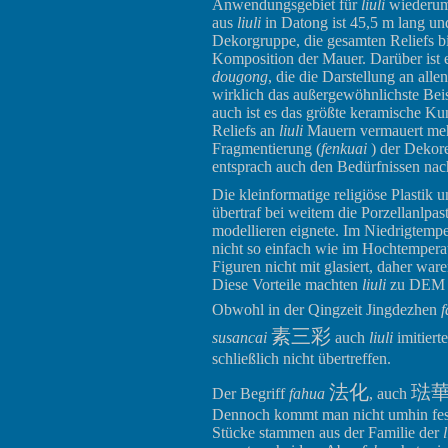
Anwendungsgebiet für
liuli
wiederum 
aus
liuli
in Datong ist 45,5 m lang un
Dekorgruppe, die gesamten Reliefs b
Komposition der Mauer. Darüber ist 
dougong
, die die Darstellung an all
wirklich das außergewöhnlichste Beis
auch ist es das größte keramische Ku
Reliefs an
liuli
Mauern vermauert mehre
Fragmentierung (
fenkuai
) der Dekor
entsprach auch den Bedürfnissen na
Die kleinformatige religiöse Plastik 
übertraf bei weitem die Porzellanlpa
modellieren eignete. Im Niedrigtempe
nicht so einfach wie im Hochtemperat
Figuren nicht mit glasiert, daher ware
Diese Vorteile machten
liuli
zu DEM Ma
Obwohl in der Qingzeit Jingdezhen
素三彩
susancai
auch
liuli
imitiert
schließlich nicht übertreffen.
法化
琺
Der Begriff
fahua
, auch
Dennoch kommt man nicht umhin festst
Stücke stammen aus der Familie der
l