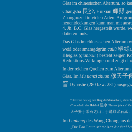
Glas im chinesischen Altertum, so k
長沙
輝縣
Changsha
, Huixian
gema
Zhanguozeit in vielen Arten. Aufgrun
neuentdeckungen kann man mit ausrei
4. Jh. B.C. Glas hergestellt wurde, w
datieren muß.
Das Glas im chinesischen Altertum wa
翠綠
weiß oder smaragdgrün
cuilü
)
Bleiglas (
qianboli
) besteht zeigen K
Reduktions-Wirkungen und zeigt eine
In der reichen Quellen zum Altertum g
穆天子
Glas. Im
Mu tianzi zhuan
晉
Dynastie (280 bzw. 281) ausgegra
“DerPrinz bestieg den Berg desSteinabbaus, daraufh
黑水
(?) oberhalb des Heishui
Flusses (daraus) Gef
天子升于采石之山，于是取采石焉，
Im
Lunheng
des Wang Chong aus der 
„Die Dao-Leute schmolzen die fünf St