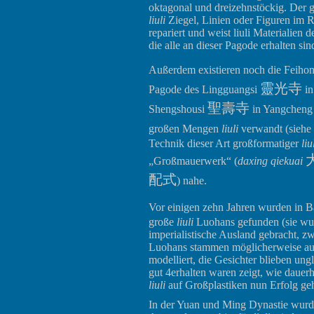
oktagonal und dreizehnstöckig. Der 
liuli
Ziegel, Linien oder Figuren im 
repariert und weist liuli Materialien
die alle an dieser Pagode erhalten sin
Außerdem existieren noch die Feiho
靈光寺
Pagode des Lingguangsi
in
聖壽寺
Shengshousi
in Yangchen
großen Mengen
liuli
verwandt (siehe
Technik dieser Art großformatiger
liu
„Großmauerwerk“ (
daxing qiekuai
配式
) nahe.
Vor einigen zehn Jahren wurden in 
große
liuli
Luohans gefunden (sie wur
imperialistische Ausland gebracht, z
Luohans stammen möglicherweise aus 
modelliert, die Gesichter blieben ung
gut 4erhalten waren zeigt, wie dauer
liuli
auf Großplastiken nun Erfolg geh
In der Yuan und Ming Dynastie wur