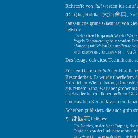
Rohstoffe von
liuli
werden für ein
zh
大清會典
(Da Qing Huidian
, Aut
hanzeitliche grüne Glasur ist von gle
heißt es:
„In der alten Hauptstadt Wu der Wei i
Vogels
Tongquetai
gebaut worden. Für 
qiandan
) mit Walnußglasur (
hutao yo
相州魏武故都，所筑銅雀台，其瓦初
Das besagt, daß diese Technik eine se
Für den Dekor der
liuli
der Nördliche
Besonderheit. Es wurde überliefert, 
Nördlichen Wie in Datong Bruchstü
aus feinem Sand, war aber grober als
als das der hanzeitlichen grünen Glas
chinesischen Keramik von dem Jap
Scherben publiziert, die auch grün s
引郡國志
heißt es:
“Im Norden, in der Stadt Taiping, die 
Taijidian von der Liuliterrasse bis hi
朔方太平城，後魏穆帝治也，太極殿