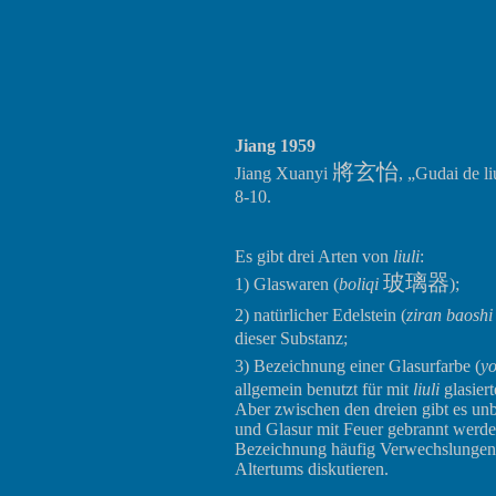
Jiang 1959
將玄怡
Jiang Xuanyi
, „Gudai de li
8-10.
Es gibt drei Arten von
liuli
:
玻璃器
1) Glaswaren (
boliqi
);
2) natürlicher Edelstein (
ziran baoshi
dieser Substanz;
3) Bezeichnung einer Glasurfarbe (
y
allgemein benutzt für mit
liuli
glasier
Aber zwischen den dreien gibt es un
und Glasur mit Feuer gebrannt werde
Bezeichnung häufig Verwechslungen. 
Altertums diskutieren.