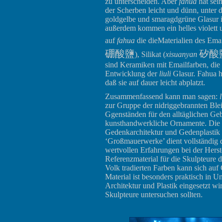
zu unterscheiden. Aber
fahua
hat sei
der Scherben leicht und dünn, unter 
goldgelbe und smaragdgrüne Glasur 
außerdem kommen ein helles violett u
auf
fahua
die dieMaterialien des Emai
硼酸鹽
矽酸
), Silikat (
xisuanyan
sind Keramiken mit Emailfarben, di
Entwicklung der
liuli
Glasur. Fahua ha
daß sie auf dauer leicht abplatzt.
Zusammenfassend kann man sagen:
l
zur Gruppe der nidriggebrannten Blei
Ggenständen für den alltäglichen G
kunsthandwerkliche Ornamente. Die
Gedenkarchitektur und Gedenplastik e
‘Großmauerwerke’ dient vollständig 
wertvollen Erfahrungen bei der Hers
Referenzmaterial für die Skulpteure 
Volk tradierten Farben kann sich auf
Material ist besonders praktisch in 
Architektur und Plastik eingesetzt wi
Skulpteure untersuchen sollten.