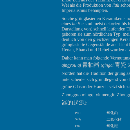
Wei als die Produktion von
liuli
schon
Imperialismus behaupten.
Solche grünglasierten Keramiken sin
eines
hu
Sie sind meist dekoriert bis 
Darstellung von) schnell laufenden 
gehören sie zum nördlichen Typ, meis
deutlich von den gleichzeitigen Ke
grünglasierte Gegenstände ans Licht
Henan, Shanxi und Hebei wurden et
Daher kann man folgende Vermutung a
青釉器
青瓷
qingyou qi
(
qingci
Se
Norden hat die Tradition der grüngla
unterscheidet sich grundlegend von 
grüne Glasur der Hanzeit setzt sich
Zhongguo mingqi yinmengfu Zhongg
器的起源
):
氧化鉛
PbO
二氧化矽
SiO
2
氧化鐵
FeO