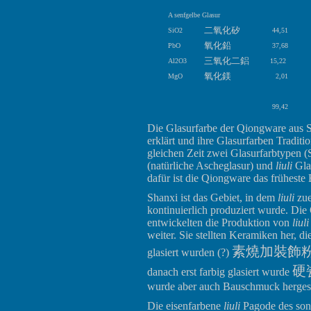
A senfgelbe Glasur
二氧化矽
SiO2
44,51
氧化鉛
PbO
37,68
三氧化二鋁
Al2O3
15,22
氧化鎂
MgO
2,01
99,42
Die Glasurfarbe der Qiongware aus Si
erklärt und ihre Glasurfarben Traditi
gleichen Zeit zwei Glasurfarbtypen 
(natürliche Ascheglasur) und
liuli
Gla
dafür ist die Qiongware das früheste 
Shanxi ist das Gebiet, in dem
liuli
zue
kontinuierlich produziert wurde. Di
entwickelten die Produktion von
liuli
weiter. Sie stellten Keramiken her, di
素燒加裝飾
glasiert wurden (?)
硬
danach erst farbig glasiert wurde
wurde aber auch Bauschmuck hergest
Die eisenfarbene
liuli
Pagode des song