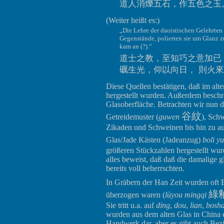
道人消爍五石，作五色之玉
(Weiter heißt es:)
„Die Lehre der daoistischen Gelehrten .
Gegenstände, polierten sie um Glanz 
kam an (?).“
道士之教，至知巧之意加已，
礪生光，仰以向日， 則火
Diese Quellen bestätigen, daß im al
hergestellt wurden. Außerdem beschre
Glasoberfläche. Betrachten wir nun 
谷紋
Getreidemuster (
guwen
), Sch
Zikaden und Schweinen bis hin zu au
Glas/Jade Kästen (Jadeanzug)
boli yu
größeren Stückzahlen hergestellt wur
alles beweist, daß daß die damalige 
bereits voll beherrschten.
In Gräbern der Han Zeit wurden oft 
綠
überzogen waren (
lüyou mingqi
Sie tritt u.a. auf
ding
,
dou
,
lian
,
bosh
wurden aus dem alten Glas in China ent
Handwerk dar, aber es gibt auch B