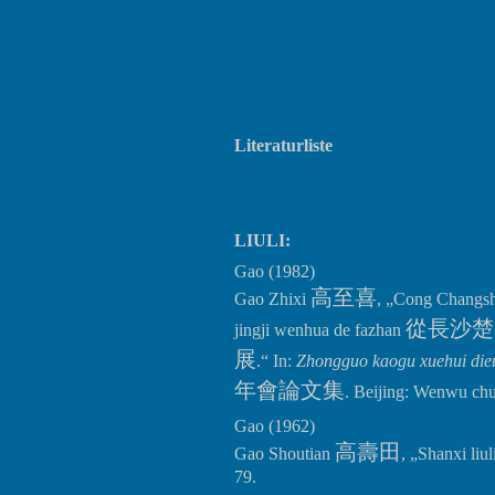
Literaturliste
LIULI:
Gao (1982)
高至喜
Gao Zhixi
, „Cong Changs
從長沙楚
jingji wenhua de fazhan
展
.“ In:
Zhongguo kaogu xuehui dier
年會論文集
. Beijing: Wenwu ch
Gao (1962)
高壽田
Gao Shoutian
, „Shanxi liul
79.