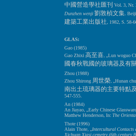
中國營造學社匯刊
Vol. 3, Nr.
劉敦楨文集
Dunzhen wenji
. Bei
建築工業出版社
, 1982, S. 58-6
GLAS:
Gao (1985)
高至喜
Gao Zhixi
, „Lun woguo Ch
國春秋戰國的玻璃器及有
Zhou (1988)
周世榮
Zhou Shirong
, „Hunan chut
南出土琉璃器的主要特點
547-555.
An (1984)
An Jiayao, „Early Chinese Glassware
Matthew Henderson, In:
The Orienta
Thote (1996)
Alain Thote, „
Intercultural Contacts
Xichuan Xiasi cemetry (6th century B