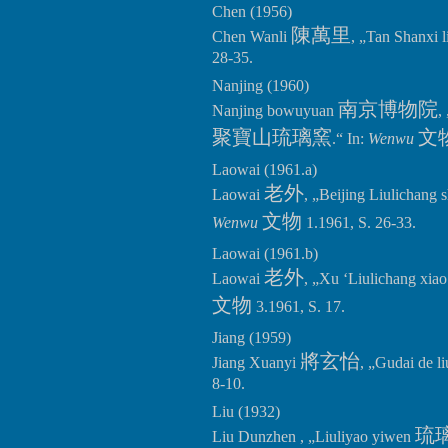
Chen (1956)
陳萬里
Chen Wanli
, „Tan Shanxi l
28-35.
Nanjing (1960)
南京博物院
Nanjing bowuyuan
,
聚寶山琉璃窯
文
.“ In:
Wenwu
Laowai (1961.a)
老外
Laowai
, „Beijing Liulichang 
文物
Wenwu
1.1961, S. 26-33.
Laowai (1961.b)
老外
Laowai
, „Xu ‘Liulichang xiao
文物
3.1961, S. 17.
Jiang (1959)
將玄怡
Jiang Xuanyi
, „Gudai de li
8-10.
Liu (1932)
琉
Liu Dunzhen , „Liuliyao yiwen