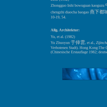
Zhongguo lishi bowuguan kaoguzu
燕下都
chengzhi diaocha baogao
10-19, 54.
Allg. Architektur:
Yu, et al. (1982)
于倬雲
Yu Zhuoyun
, et al.,
Zijinc
Verbotenen Stadt). Hong Kong:The 
(Chinesische Erstauflage 1982; deuts