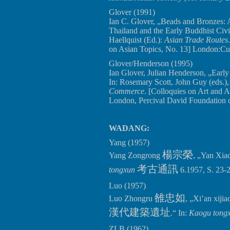
Glover (1991)
Ian C. Glover, „Beads and Bronzes: 
Thailand and the Early Buddhist Civil
Haellquist (Ed.):
Asian Trade Routes
on Asian Topics, No. 13] London:Cur
Glover/Henderson (1995)
Ian Glover, Julian Henderson, „Early
In: Rosemary Scott, John Guy (eds.)
Commerce
. [Colloquies on Art and 
London, Percival David Foundation o
WADANG:
Yang (1957)
楊宗榮
Yang Zongrong
, „Yan Xi
考古通訊
tongxun
6.1957, S. 23-2
Luo (1957)
雒忠如
Luo Zhongru
, „Xi’an xiji
漢代建築遺址
.“ In:
Kaogu tong
ZLB (1962)